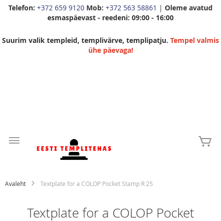
Telefon:
+372 659 9120
Mob:
+372 563 58861
|
Oleme avatud
esmaspäevast - reedeni: 09:00 - 16:00
Suurim valik templeid, templivärve, templipatju.
Tempel valmis
ühe päevaga!
Skip
to
Mi
Content
Avaleht
Textplate for a COLOP Pocket Stamp R 25
Textplate for a COLOP Pocket