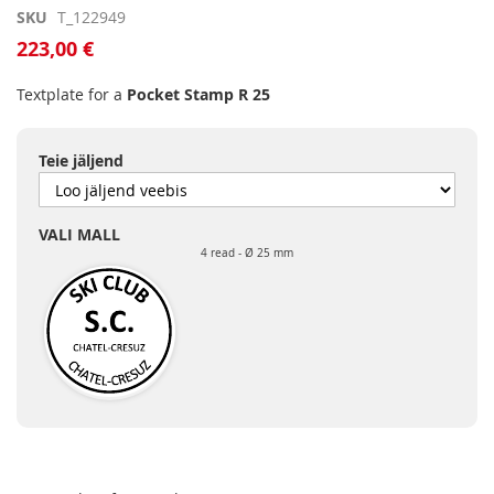
Skip
SKU
T_122949
to
223,00 €
the
beginning
Textplate for a
Pocket Stamp R 25
of
the
images
Teie jäljend
gallery
VALI MALL
4 read
Ø 25 mm