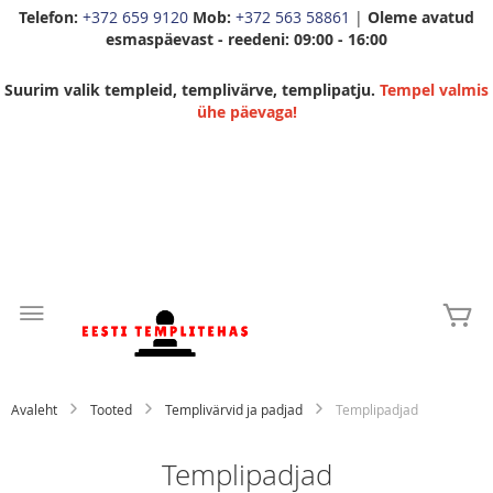
Telefon:
+372 659 9120
Mob:
+372 563 58861
|
Oleme avatud
esmaspäevast - reedeni: 09:00 - 16:00
Suurim valik templeid, templivärve, templipatju.
Tempel valmis
ühe päevaga!
Skip
to
Mi
Content
Avaleht
Tooted
Templivärvid ja padjad
Templipadjad
Templipadjad