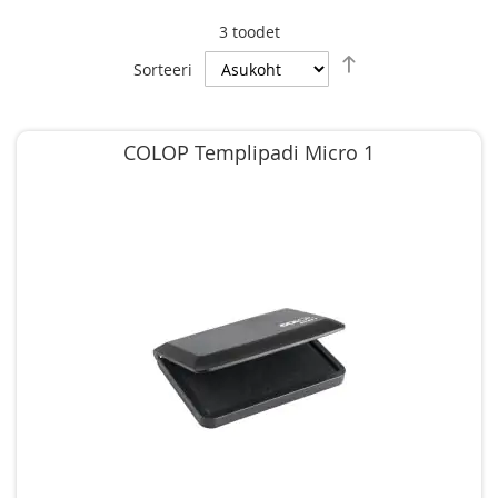
3
toodet
Määra
Sorteeri
kahanevas
suunas
COLOP Templipadi Micro 1