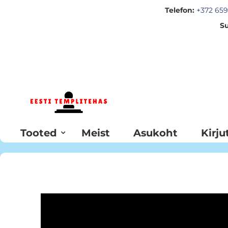
Telefon:
+372 659
Su
Skip
to
Content
Tooted
Meist
Asukoht
Kirju