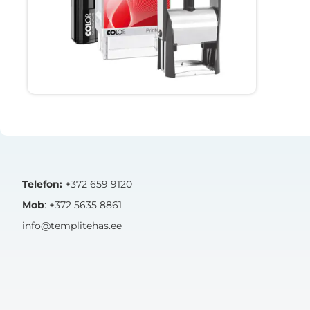
Tavalised templid firma rekvisiitidega.
Vaata tooteid
Telefon:
+372 659 9120
Mob
: +372 5635 8861
info@templitehas.ee