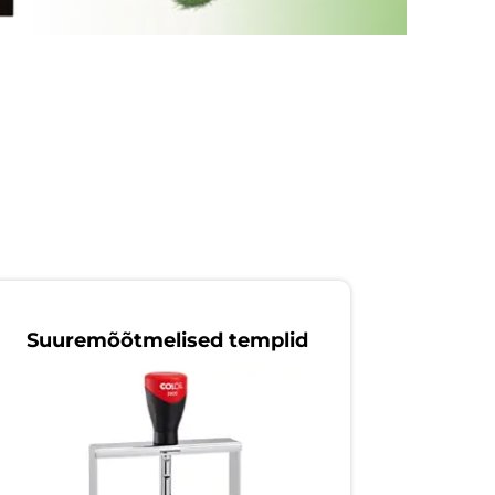
Suuremõõtmelised templid