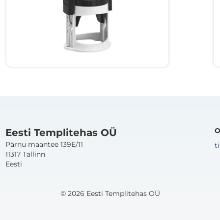
Enamlevinud templid kasutamiseks
ettevõttetes ja asutustes.
Vaata tooteid
O
Eesti Templitehas OÜ
Pärnu maantee 139E/11
t
11317 Tallinn
Eesti
© 2026 Eesti Templitehas OÜ