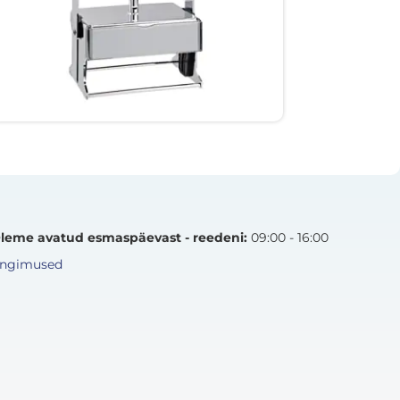
Suuremõõtmelised templid logode
printimiseks karpidele, kottidele ja
dokumentidele.
Vaata tooteid
leme avatud esmaspäevast - reedeni:
09:00 - 16:00
ingimused