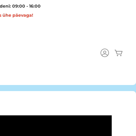
eni: 09:00 - 16:00
s ühe päevaga!
Minu 