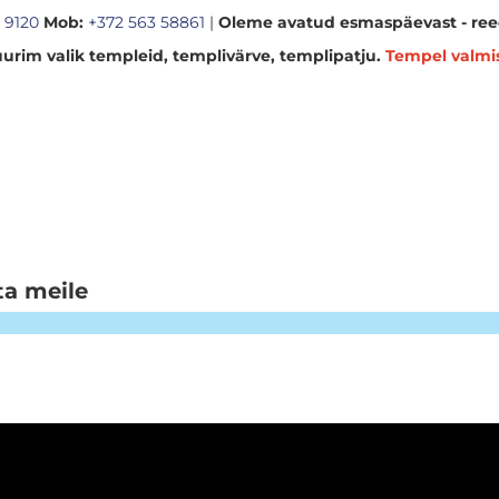
 9120
Mob:
+372 563 58861
|
Oleme avatud esmaspäevast - reed
urim valik templeid, templivärve, templipatju.
Tempel valmi
ta meile