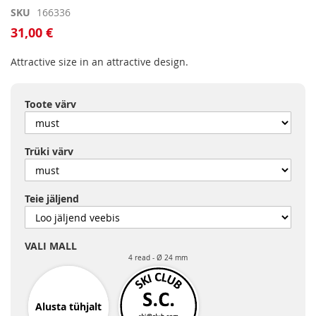
Skip
SKU
166336
to
31,00 €
the
beginning
Attractive size in an attractive design.
of
the
images
Toote värv
gallery
Trüki värv
Teie jäljend
VALI MALL
4 read
Ø 24 mm
Alusta tühjalt