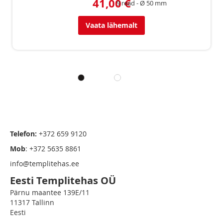
41,00 €
9 read
Ø 50 mm
Vaata lähemalt
Telefon:
+372 659 9120
Mob
: +372 5635 8861
info@templitehas.ee
Eesti Templitehas OÜ
Pärnu maantee 139E/11
11317 Tallinn
Eesti