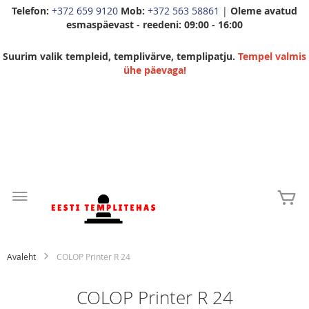
Telefon:
+372 659 9120
Mob:
+372 563 58861
|
Oleme avatud
esmaspäevast - reedeni: 09:00 - 16:00
Suurim valik templeid, templivärve, templipatju.
Tempel valmis
ühe päevaga!
Skip
to
Mi
Content
Avaleht
COLOP Printer R 24
COLOP Printer R 24