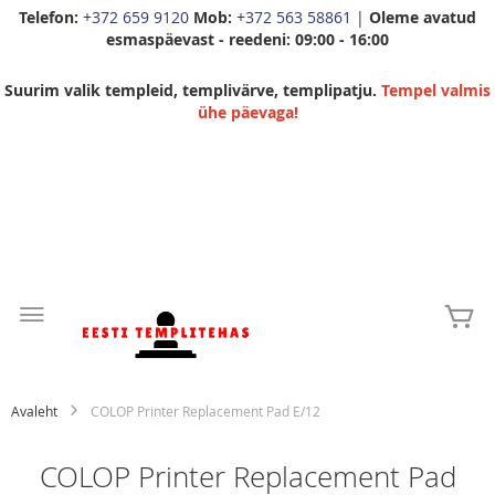
Telefon:
+372 659 9120
Mob:
+372 563 58861
|
Oleme avatud
esmaspäevast - reedeni: 09:00 - 16:00
Suurim valik templeid, templivärve, templipatju.
Tempel valmis
ühe päevaga!
Skip
to
Mi
Content
Avaleht
COLOP Printer Replacement Pad E/12
COLOP Printer Replacement Pad