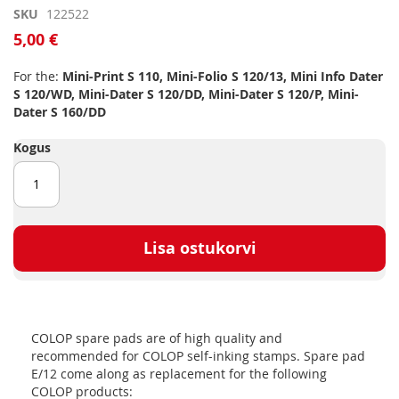
Skip
SKU
122522
to
5,00 €
the
beginning
For the:
Mini-Print S 110, Mini-Folio S 120/13, Mini Info Dater
of
S 120/WD, Mini-Dater S 120/DD, Mini-Dater S 120/P, Mini-
the
Dater S 160/DD
images
gallery
Kogus
Lisa ostukorvi
COLOP spare pads are of high quality and
recommended for COLOP self-inking stamps. Spare pad
E/12 come along as replacement for the following
COLOP products: