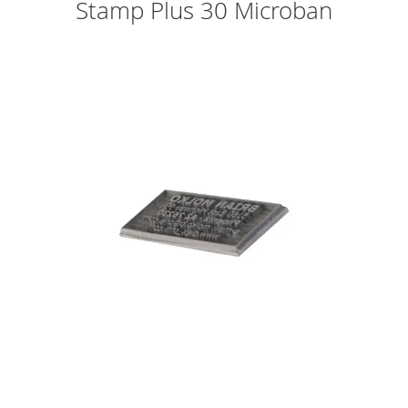
Stamp Plus 30 Microban
Skip
to
the
end
of
the
images
gallery