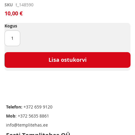
Skip
SKU
t_148590
to
10,00 €
the
beginning
Kogus
of
the
images
gallery
Lisa ostukorvi
Telefon:
+372 659 9120
Mob
: +372 5635 8861
info@templitehas.ee