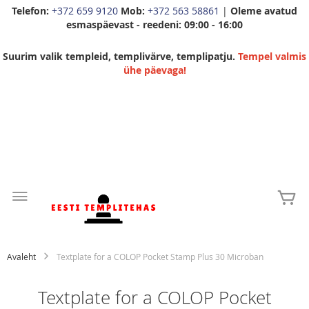
Telefon:
+372 659 9120
Mob:
+372 563 58861
|
Oleme avatud
esmaspäevast - reedeni: 09:00 - 16:00
Suurim valik templeid, templivärve, templipatju.
Tempel valmis
ühe päevaga!
Skip
to
Mi
Content
Avaleht
Textplate for a COLOP Pocket Stamp Plus 30 Microban
Textplate for a COLOP Pocket