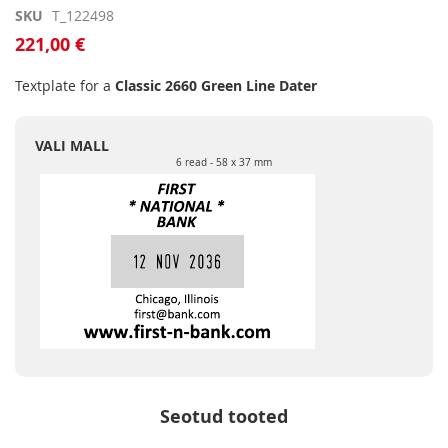
Skip
SKU
T_122498
to
221,00 €
the
beginning
Textplate for a
Classic 2660 Green Line Dater
of
the
images
VALI MALL
gallery
6 read
58 x 37 mm
Seotud tooted