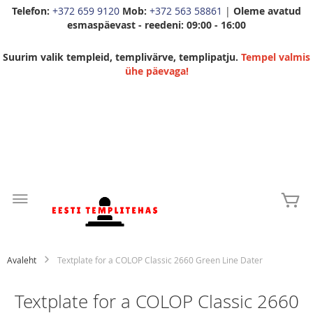
Telefon:
+372 659 9120
Mob:
+372 563 58861
|
Oleme avatud
esmaspäevast - reedeni: 09:00 - 16:00
Suurim valik templeid, templivärve, templipatju.
Tempel valmis
ühe päevaga!
Skip
to
Mi
Content
Avaleht
Textplate for a COLOP Classic 2660 Green Line Dater
Textplate for a COLOP Classic 2660