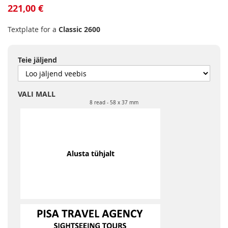
to
221,00 €
the
beginning
Textplate for a
Classic 2600
of
the
images
Teie jäljend
gallery
VALI MALL
8 read
58 x 37 mm
Alusta tühjalt