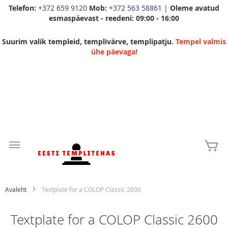
Telefon:
+372 659 9120
Mob:
+372 563 58861
|
Oleme avatud
esmaspäevast - reedeni: 09:00 - 16:00
Suurim valik templeid, templivärve, templipatju.
Tempel valmis
ühe päevaga!
Skip
to
Mi
Content
Avaleht
Textplate for a COLOP Classic 2600
Textplate for a COLOP Classic 2600