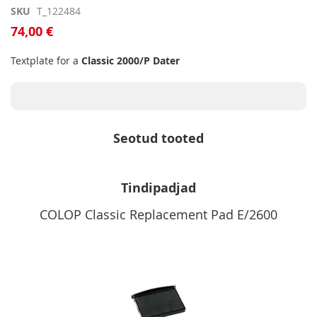
Skip
SKU
T_122484
to
74,00 €
the
beginning
Textplate for a
Classic 2000/P Dater
of
the
images
gallery
Seotud tooted
Tindipadjad
COLOP Classic Replacement Pad E/2600