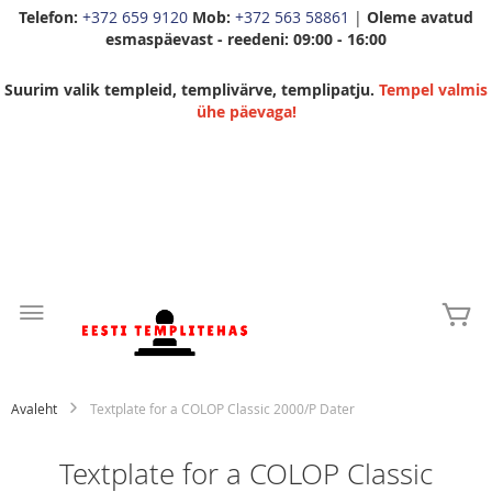
Telefon:
+372 659 9120
Mob:
+372 563 58861
|
Oleme avatud
esmaspäevast - reedeni: 09:00 - 16:00
Suurim valik templeid, templivärve, templipatju.
Tempel valmis
ühe päevaga!
Skip
to
Mi
Content
Avaleht
Textplate for a COLOP Classic 2000/P Dater
Textplate for a COLOP Classic