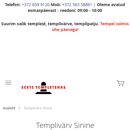
Telefon:
+372 659 9120
Mob:
+372 563 58861
|
Oleme avatud
esmaspäevast - reedeni: 09:00 - 16:00
Suurim valik templeid, templivärve, templipatju.
Tempel valmis
ühe päevaga!
Skip
to
Mi
Content
Avaleht
Templivärv Sinine
Templivärv Sinine