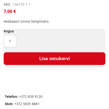
Skip
SKU
134135-1-1
to
7,00 €
the
beginning
Veebaasil sinine templivärv.
of
the
Kogus
images
gallery
Lisa ostukorvi
Telefon:
+372 659 9120
Mob
: +372 5635 8861