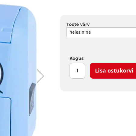
Toote värv
Kogus
Lisa ostukorvi