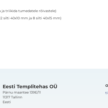
a triikida tumedatele rõivastele)
2 silti 40x10 mm ja 8 silti 40x15 mm)
O
Eesti Templitehas OÜ
Pärnu maantee 139E/11
t
11317 Tallinn
Eesti