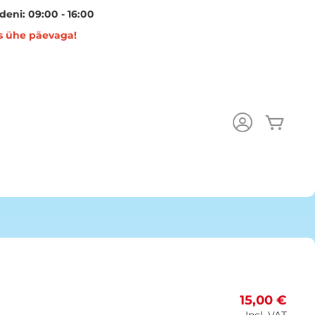
eni: 09:00 - 16:00
s ühe päevaga!
Minu 
15,00 €
Incl. VAT