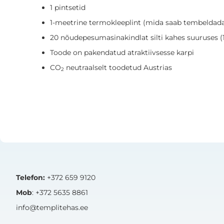
1 pintsetid
1-meetrine termokleeplint (mida saab tembeldada j
20 nõudepesumasinakindlat silti kahes suuruses (1
Toode on pakendatud atraktiivsesse karpi
CO
neutraalselt toodetud Austrias
2
Telefon:
+372 659 9120
Mob
: +372 5635 8861
info@templitehas.ee