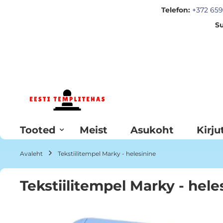
Telefon:
+372 659
Su
Skip
to
Content
Tooted
Meist
Asukoht
Kirju
Avaleht
Tekstiilitempel Marky - helesinine
Tekstiilitempel Marky - hele
Skip
to