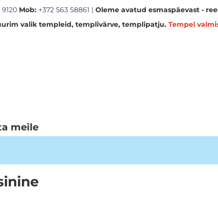
 9120
Mob:
+372 563 58861
|
Oleme avatud esmaspäevast - reed
urim valik templeid, templivärve, templipatju.
Tempel valmi
ta meile
sinine