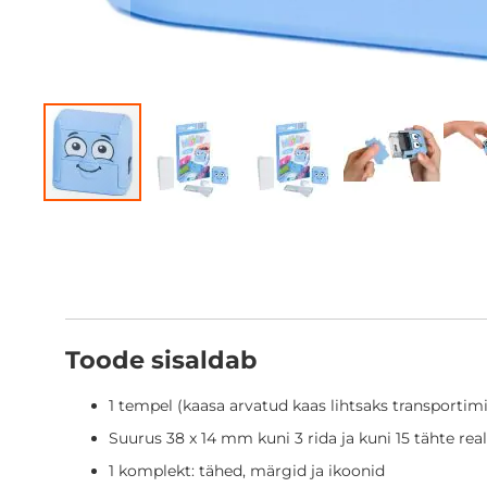
Skip
to
the
beginning
of
the
images
Toode sisaldab
gallery
1 tempel (kaasa arvatud kaas lihtsaks transportimi
Suurus 38 x 14 mm kuni 3 rida ja kuni 15 tähte rea
1 komplekt: tähed, märgid ja ikoonid