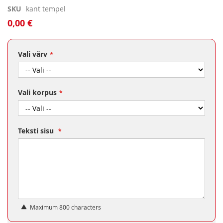
Skip
SKU
kant tempel
to
0,00 €
the
beginning
of
Vali värv
the
images
gallery
Vali korpus
Teksti sisu
Maximum 800 characters