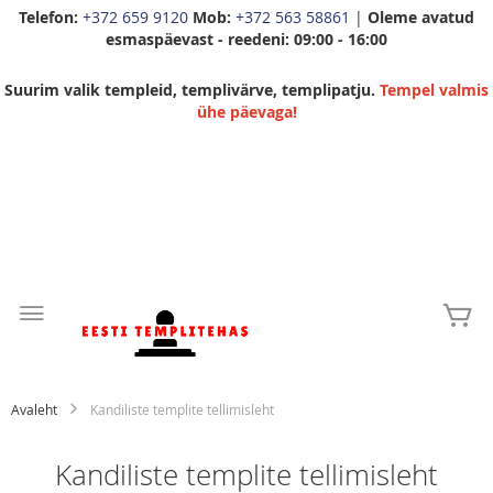
Telefon:
+372 659 9120
Mob:
+372 563 58861
|
Oleme avatud
esmaspäevast - reedeni: 09:00 - 16:00
Suurim valik templeid, templivärve, templipatju.
Tempel valmis
ühe päevaga!
Skip
to
Mi
Content
Avaleht
Kandiliste templite tellimisleht
Kandiliste templite tellimisleht