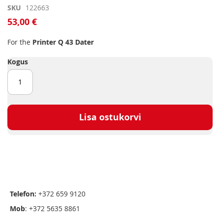
Skip
SKU
122663
to
53,00 €
the
beginning
For the
Printer Q 43 Dater
of
the
Kogus
images
gallery
Lisa ostukorvi
Telefon:
+372 659 9120
Mob
: +372 5635 8861