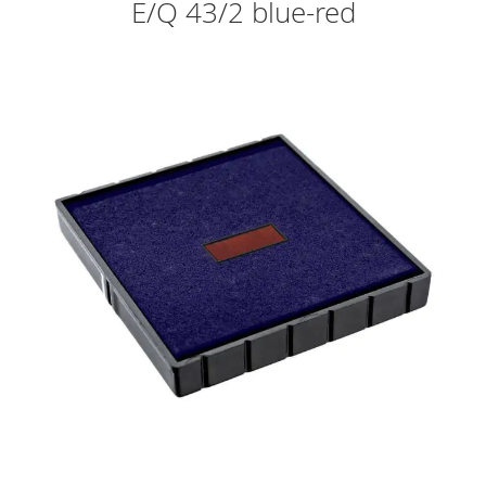
E/Q 43/2 blue-red
Skip
to
the
end
of
the
images
gallery