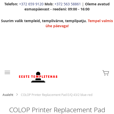
Telefon:
+372 659 9120
Mob:
+372 563 58861
|
Oleme avatud
esmaspäevast - reedeni: 09:00 - 16:00
Suurim valik templeid, templivärve, templipatju.
Tempel valmis
ühe päevaga!
Skip
to
Mi
Content
Avaleht
COLOP Printer Replacement Pad E/Q 43/2 blue-red
COLOP Printer Replacement Pad