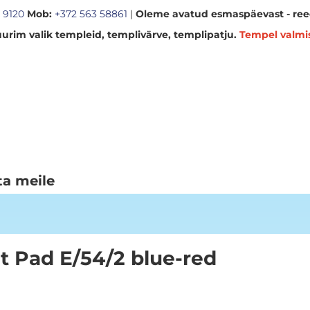
 9120
Mob:
+372 563 58861
|
Oleme avatud esmaspäevast - reed
urim valik templeid, templivärve, templipatju.
Tempel valmi
ta meile
 Pad E/54/2 blue-red