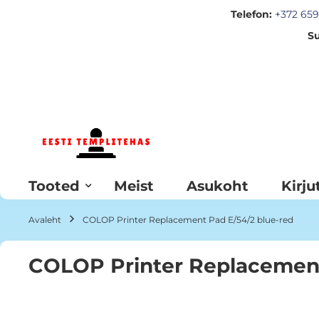
Telefon:
+372 659
Su
Skip
to
Content
Tooted
Meist
Asukoht
Kirju
Avaleht
COLOP Printer Replacement Pad E/54/2 blue-red
COLOP Printer Replacement
Skip
to