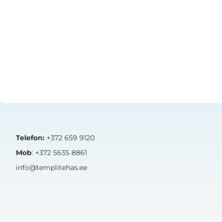
Skip
to
the
beginning
of
the
images
gallery
Telefon:
+372 659 9120
Mob
: +372 5635 8861
info@templitehas.ee