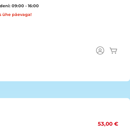
eni: 09:00 - 16:00
s ühe päevaga!
Minu 
53,00 €