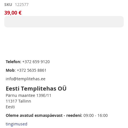
Skip
SKU
122577
to
39,00 €
the
beginning
of
the
images
gallery
Telefon:
+372 659 9120
Mob
: +372 5635 8861
info@templitehas.ee
Eesti Templitehas OÜ
Pärnu maantee 139E/11
11317 Tallinn
Eesti
Oleme avatud esmaspäevast - reedeni:
09:00 - 16:00
tingimused