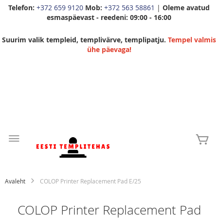
Telefon:
+372 659 9120
Mob:
+372 563 58861
|
Oleme avatud
esmaspäevast - reedeni: 09:00 - 16:00
Suurim valik templeid, templivärve, templipatju.
Tempel valmis
ühe päevaga!
Skip
to
Mi
Content
Avaleht
COLOP Printer Replacement Pad E/25
COLOP Printer Replacement Pad