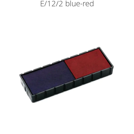
E/12/2 blue-red
Skip
to
the
end
of
the
images
gallery