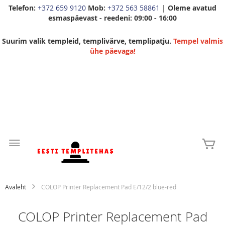
Telefon:
+372 659 9120
Mob:
+372 563 58861
|
Oleme avatud
esmaspäevast - reedeni: 09:00 - 16:00
Suurim valik templeid, templivärve, templipatju.
Tempel valmis
ühe päevaga!
Skip
to
Mi
Content
Avaleht
COLOP Printer Replacement Pad E/12/2 blue-red
COLOP Printer Replacement Pad