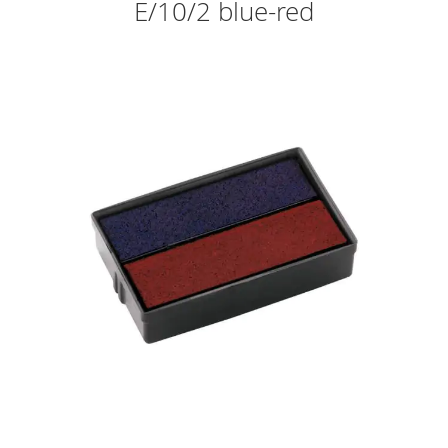
E/10/2 blue-red
Skip
to
the
end
of
the
images
gallery