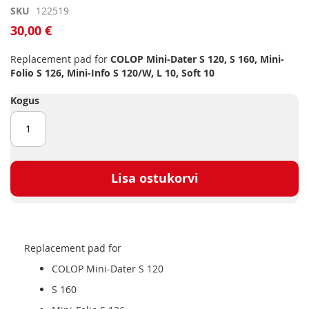
Skip
SKU
122519
to
30,00 €
the
beginning
Replacement pad for
COLOP Mini-Dater S 120, S 160, Mini-
of
Folio S 126, Mini-Info S 120/W, L 10, Soft 10
the
images
Kogus
gallery
Lisa ostukorvi
Replacement pad for
COLOP Mini-Dater S 120
S 160