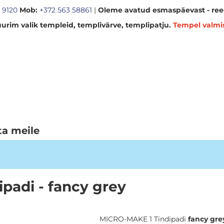
 9120
Mob:
+372 563 58861
|
Oleme avatud esmaspäevast - reed
urim valik templeid, templivärve, templipatju.
Tempel valmi
ta meile
adi - fancy grey
MICRO-MAKE 1 Tindipadi
fancy gre