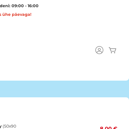
eni: 09:00 - 16:00
s ühe päevaga!
Minu 
y
(50x90
8,00 €