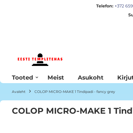
Telefon:
+372 659
Su
Skip
to
Content
Tooted
Meist
Asukoht
Kirju
Avaleht
COLOP MICRO-MAKE 1 Tindipadi - fancy grey
COLOP MICRO-MAKE 1 Tindip
Skip
to