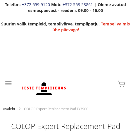
Telefon:
+372 659 9120
Mob:
+372 563 58861
|
Oleme avatud
esmaspäevast - reedeni: 09:00 - 16:00
Suurim valik templeid, templivärve, templipatju.
Tempel valmis
ühe päevaga!
Skip
to
Mi
Content
Avaleht
COLOP Expert Replacement Pad E/3900
COLOP Expert Replacement Pad