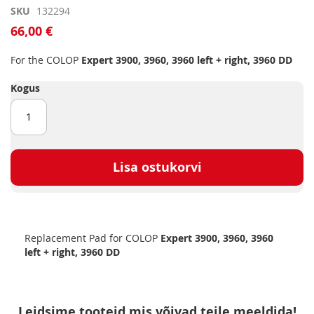
Skip
SKU
132294
to
66,00 €
the
beginning
For the COLOP
Expert 3900, 3960, 3960 left + right, 3960 DD
of
the
Kogus
images
gallery
Lisa ostukorvi
Replacement Pad for COLOP
Expert 3900, 3960, 3960
left + right, 3960 DD
Leidsime tooteid mis võivad teile meeldida!