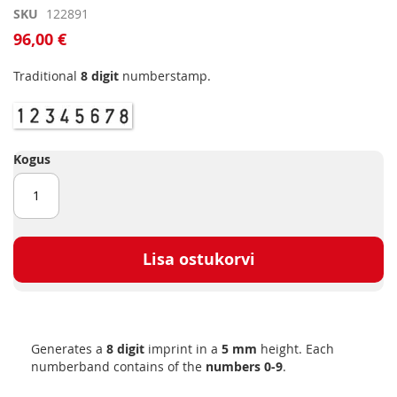
Skip
SKU
122891
to
96,00 €
the
beginning
Traditional
8 digit
numberstamp.
of
the
images
gallery
Kogus
Lisa ostukorvi
Generates a
8 digit
imprint in a
5 mm
height. Each
numberband contains of the
numbers 0-9
.