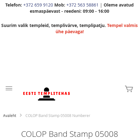
Telefon:
+372 659 9120
Mob:
+372 563 58861
|
Oleme avatud
esmaspäevast - reedeni: 09:00 - 16:00
Suurim valik templeid, templivärve, templipatju.
Tempel valmis
ühe päevaga!
Skip
to
Mi
Content
Avaleht
COLOP Band Stamp 05008 Numberer
COLOP Band Stamp 05008