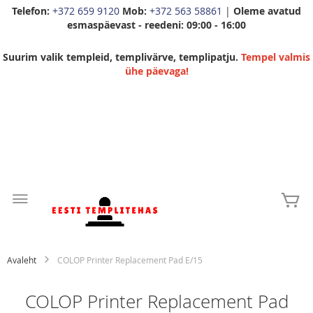
Telefon:
+372 659 9120
Mob:
+372 563 58861
|
Oleme avatud
esmaspäevast - reedeni: 09:00 - 16:00
Suurim valik templeid, templivärve, templipatju.
Tempel valmis
ühe päevaga!
Skip
to
Mi
Content
Avaleht
COLOP Printer Replacement Pad E/15
COLOP Printer Replacement Pad