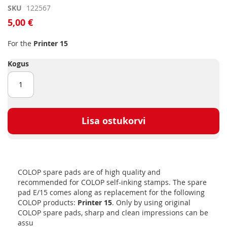
Skip
SKU
122567
to
5,00 €
the
beginning
For the
Printer 15
of
the
Kogus
images
gallery
Lisa ostukorvi
COLOP spare pads are of high quality and
recommended for COLOP self-inking stamps. The spare
pad E/15 comes along as replacement for the following
COLOP products:
Printer 15
. Only by using original
COLOP spare pads, sharp and clean impressions can be
assu